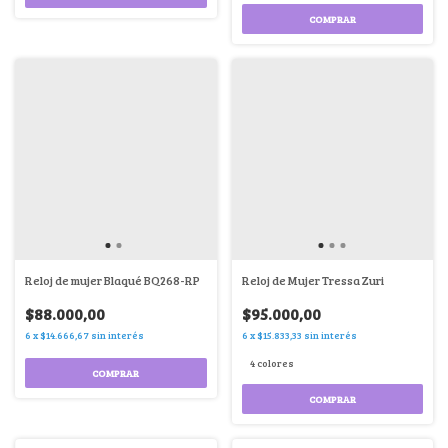
COMPRAR
Reloj de mujer Blaqué BQ268-RP
Reloj de Mujer Tressa Zuri
$88.000,00
$95.000,00
6
x
$14.666,67
sin interés
6
x
$15.833,33
sin interés
4 colores
COMPRAR
COMPRAR