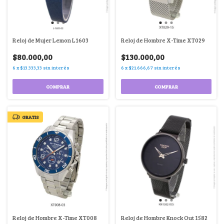
Reloj de Mujer Lemon L1603
Reloj de Hombre X-Time XT029
$80.000,00
$130.000,00
6
x
$13.333,33
sin interés
6
x
$21.666,67
sin interés
COMPRAR
COMPRAR
GRATIS
Reloj de Hombre X-Time XT008
Reloj de Hombre Knock Out 1582