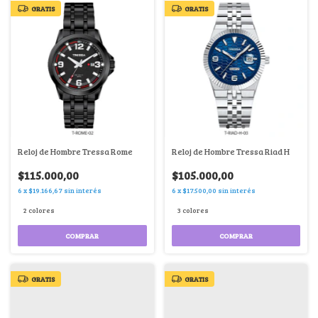
GRATIS
GRATIS
Reloj de Hombre Tressa Rome
Reloj de Hombre Tressa Riad H
$115.000,00
$105.000,00
6
x
$19.166,67
sin interés
6
x
$17.500,00
sin interés
2 colores
3 colores
COMPRAR
COMPRAR
GRATIS
GRATIS