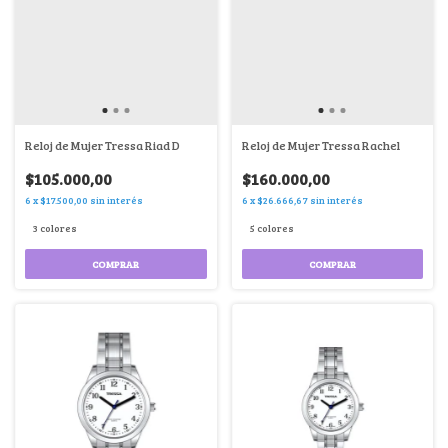
Reloj de Mujer Tressa Riad D
Reloj de Mujer Tressa Rachel
$105.000,00
$160.000,00
6
x
$17.500,00
sin interés
6
x
$26.666,67
sin interés
3 colores
5 colores
COMPRAR
COMPRAR