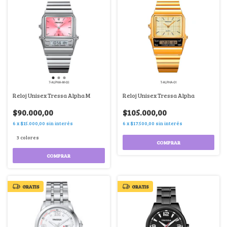
Reloj Unisex Tressa Alpha M
Reloj Unisex Tressa Alpha
$90.000,00
$105.000,00
6
x
$15.000,00
sin interés
6
x
$17.500,00
sin interés
3 colores
COMPRAR
COMPRAR
GRATIS
GRATIS