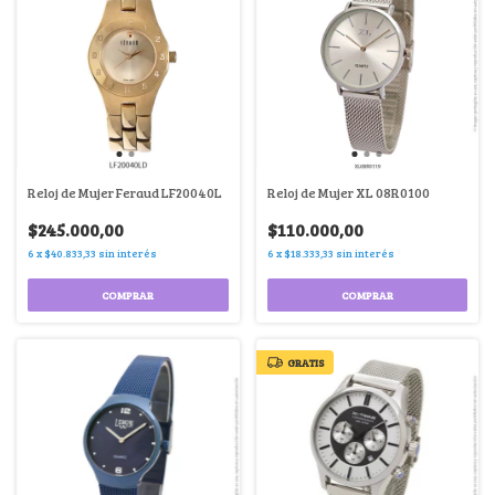
Reloj de Mujer Feraud LF20040L
Reloj de Mujer XL 08R0100
$245.000,00
$110.000,00
6
x
$40.833,33
sin interés
6
x
$18.333,33
sin interés
COMPRAR
COMPRAR
GRATIS