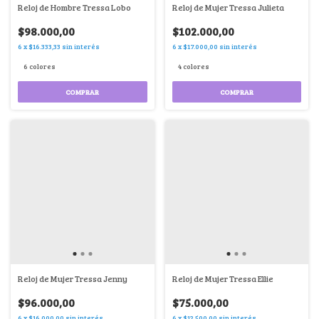
Reloj de Hombre Tressa Lobo
Reloj de Mujer Tressa Julieta
$98.000,00
$102.000,00
6
x
$16.333,33
sin interés
6
x
$17.000,00
sin interés
6 colores
4 colores
COMPRAR
COMPRAR
Reloj de Mujer Tressa Jenny
Reloj de Mujer Tressa Ellie
$96.000,00
$75.000,00
6
x
$16.000,00
sin interés
6
x
$12.500,00
sin interés