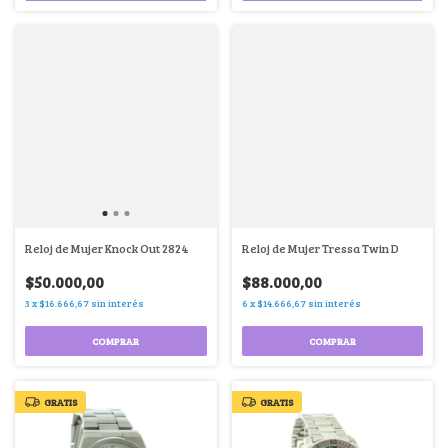
Reloj de Mujer Knock Out 2824
Reloj de Mujer Tressa Twin D
$50.000,00
$88.000,00
3
x
$16.666,67
sin interés
6
x
$14.666,67
sin interés
COMPRAR
COMPRAR
GRATIS
GRATIS