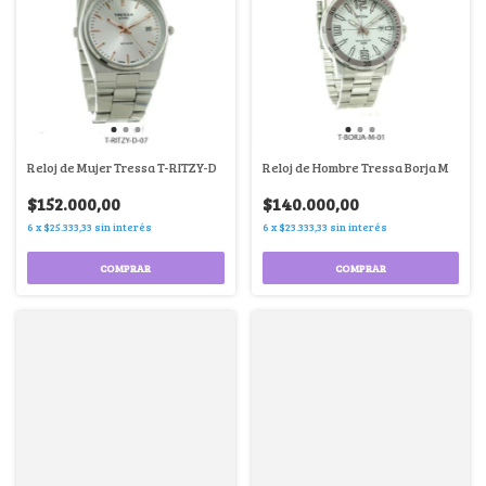
Reloj de Mujer Tressa T-RITZY-D
Reloj de Hombre Tressa Borja M
$152.000,00
$140.000,00
6
x
$25.333,33
sin interés
6
x
$23.333,33
sin interés
COMPRAR
COMPRAR