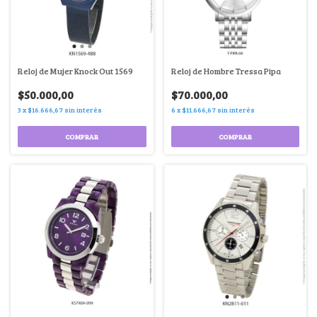
Reloj de Mujer Knock Out 1569
Reloj de Hombre Tressa Pipa
$50.000,00
$70.000,00
3
x
$16.666,67
sin interés
6
x
$11.666,67
sin interés
COMPRAR
COMPRAR