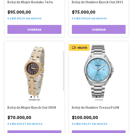
Reloj de Mujer Kosiuko 7404
Reloj de Hombre Knock Out 2811
$95.000,00
$75.000,00
6
x
$15.833,33
sin interés
6
x
$12.500,00
sin interés
COMPRAR
COMPRAR
GRATIS
Reloj de Mujer Knock Out 2808
Reloj de Hombre Tressa Pol M
$70.000,00
$100.000,00
6
x
$11.666,67
sin interés
6
x
$16.666,67
sin interés