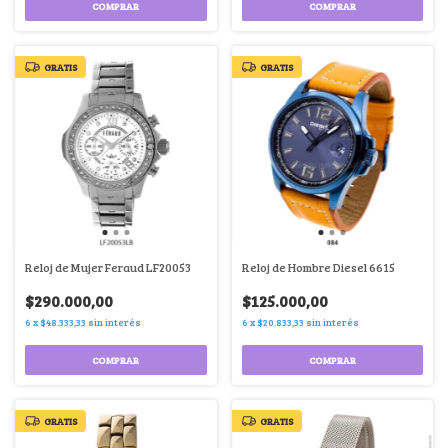
COMPRAR
COMPRAR
GRATIS
GRATIS
Reloj de Mujer Feraud LF20053
Reloj de Hombre Diesel 6615
$290.000,00
$125.000,00
6
x
$48.333,33
sin interés
6
x
$20.833,33
sin interés
COMPRAR
COMPRAR
GRATIS
GRATIS