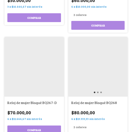
$50.000,00
$60.000,00
3
x
$16.666,67
sin interés
6
x
$10.000,00
sin interés
2 colores
COMPRAR
COMPRAR
Reloj de mujer Blaqué BQ267-D
Reloj de mujer Blaqué BQ268
$70.000,00
$80.000,00
6
x
$11.666,67
sin interés
6
x
$13.333,33
sin interés
2 colores
COMPRAR