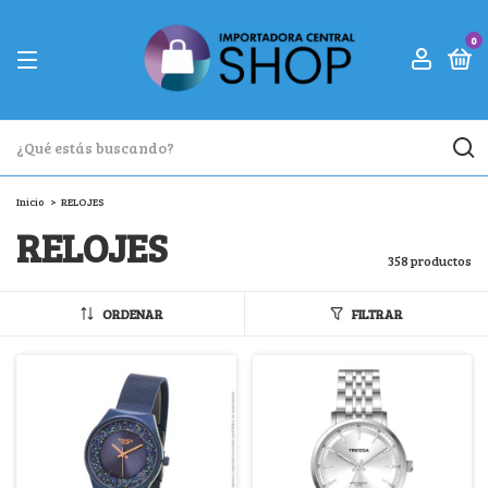
0
Inicio
>
RELOJES
RELOJES
358 productos
ORDENAR
FILTRAR