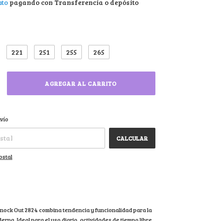
nto
pagando con Transferencia o depósito
221
251
255
265
CAMBIAR CP
CP:
vío
CALCULAR
ostal
 Knock Out 2824 combina tendencia y funcionalidad para la
erna. Ideal para el uso diario, actividades de tiempo libre