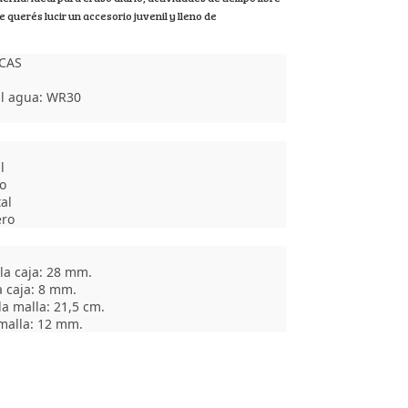
querés lucir un accesorio juvenil y lleno de
CAS
al agua: WR30
l
o
al
ero
la caja: 28 mm.
a caja: 8 mm.
la malla: 21,5 cm.
malla: 12 mm.