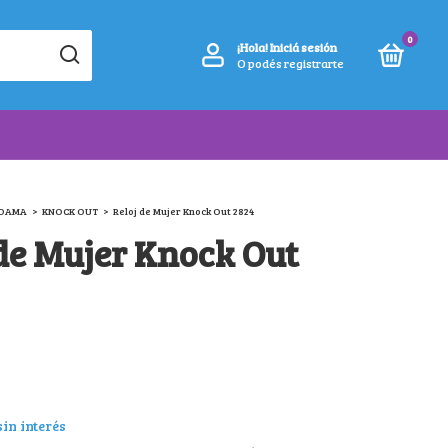
0
¡Hola!
Iniciá sesión
O podés registrarte
DAMA
>
KNOCK OUT
>
Reloj de Mujer Knock Out 2824
 de Mujer Knock Out
sin interés