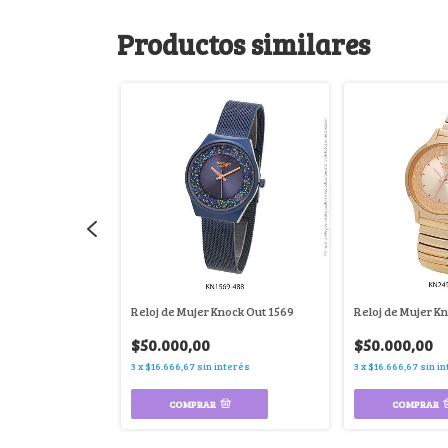
Productos similares
nock Out 1569-5
Reloj de Mujer Knock Out 1569
Reloj de Mujer K
$50.000,00
$50.000,00
nterés
3
x
$16.666,67
sin interés
3
x
$16.666,67
sin i
COMPRAR
COMPRAR