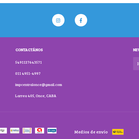
CONTACTÁNOS
NE
5491127643571
011 4951-4997
impcentralonce@gmail.com
Larrea 405, Once, CABA
Medios de envío