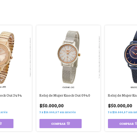
nock Out 2494
Reloj de Mujer Knock Out 0940
Reloj de Mujer K
$50.000,00
$50.000,00
nterés
3
x
$16.666,67
sin interés
3
x
$16.666,67
sin in
COMPRAR
COMPRAR