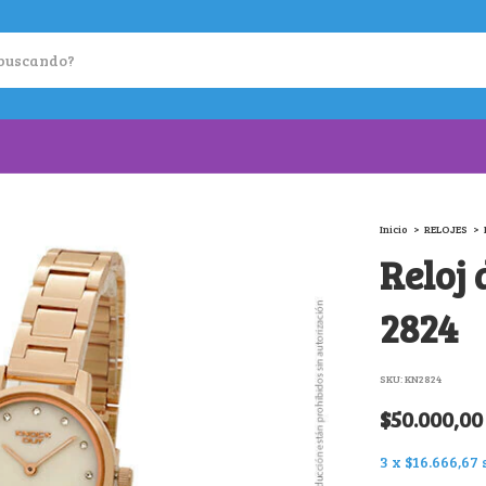
Inicio
>
RELOJES
>
Reloj
2824
SKU:
KN2824
$50.000,00
3
x
$16.666,67