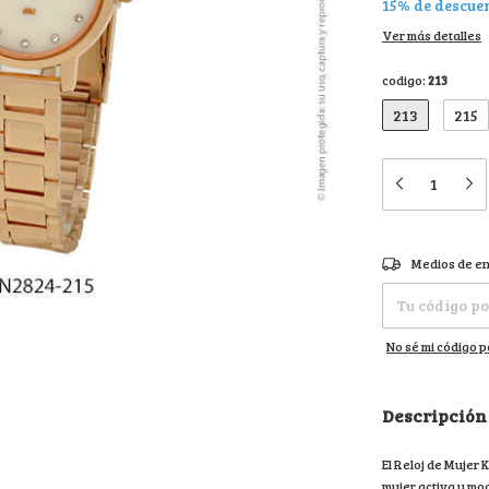
15% de descue
Ver más detalles
codigo:
213
213
215
Entregas para el 
Medios de en
No sé mi código p
Descripción
El Reloj de Mujer
mujer activa y mod