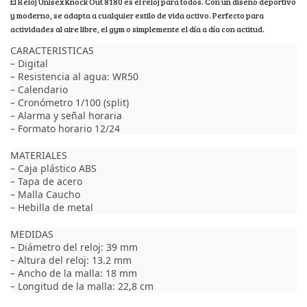
El Reloj Unisex Knock Out 8180 es el reloj para todos. Con un diseño deportivo
y moderno, se adapta a cualquier estilo de vida activo. Perfecto para
actividades al aire libre, el gym o simplemente el día a día con actitud.
CARACTERISTICAS
– Digital
– Resistencia al agua: WR50
– Calendario
– Cronómetro 1/100 (split)
– Alarma y señal horaria
– Formato horario 12/24
MATERIALES
– Caja plástico ABS
– Tapa de acero
– Malla Caucho
– Hebilla de metal
MEDIDAS
– Diámetro del reloj: 39 mm
– Altura del reloj: 13.2 mm
– Ancho de la malla: 18 mm
– Longitud de la malla: 22,8 cm