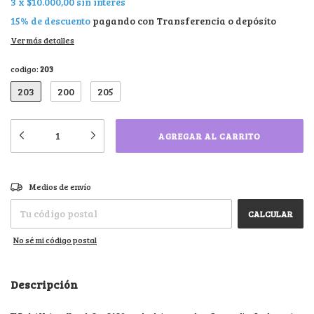
3
x
$10.000,00
sin interés
15% de descuento
pagando con Transferencia o depósito
Ver más detalles
codigo:
203
203
200
205
CAMBIAR CP
Entregas para el CP:
Medios de envío
CALCULAR
No sé mi código postal
Descripción