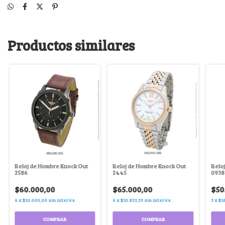
Productos similares
Reloj de Hombre Knock Out
Reloj de Hombre Knock Out
Relo
2586
2445
0938
$60.000,00
$65.000,00
$50
6
x
$10.000,00
sin interés
6
x
$10.833,33
sin interés
3
x
$1
COMPRAR
COMPRAR