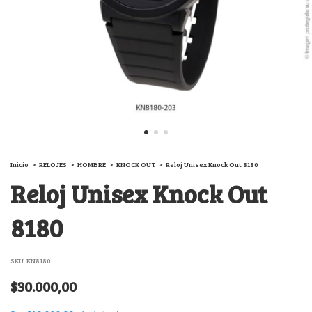
Inicio
>
RELOJES
>
HOMBRE
>
KNOCK OUT
>
Reloj Unisex Knock Out 8180
Reloj Unisex Knock Out
8180
SKU:
KN8180
$30.000,00